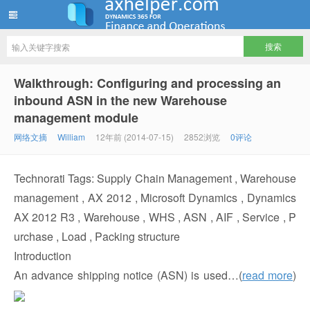
ww12345678 的部落格 | AX Helper
Walkthrough: Configuring and processing an
inbound ASN in the new Warehouse
management module
网络文摘
William
12年前 (2014-07-15)
2852浏览
0评论
Technorati Tags: Supply Chain Management , Warehouse
management , AX 2012 , Microsoft Dynamics , Dynamics
AX 2012 R3 , Warehouse , WHS , ASN , AIF , Service , P
urchase , Load , Packing structure
Introduction
An advance shipping notice (ASN) is used…(
read more
)