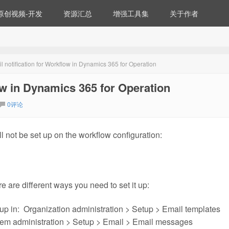
原创视频-开发
资源汇总
增强工具集
关于作者
l notification for Workflow in Dynamics 365 for Operation
low in Dynamics 365 for Operation
0评论
ll not be set up on the workflow configuration:
e are different ways you need to set it up:
 up in: Organization administration > Setup > Email templates
ystem administration > Setup > Email > Email messages