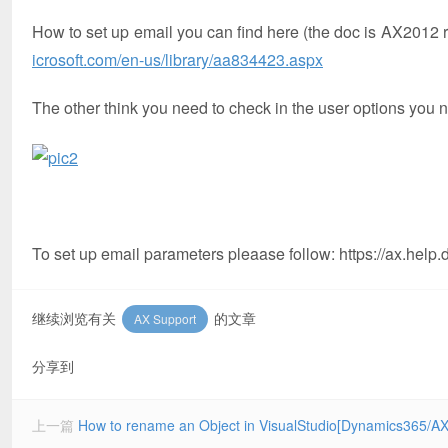
How to set up email you can find here (the doc is AX2012 re
icrosoft.com/en-us/library/aa834423.aspx
The other think you need to check in the user options you ne
To set up email parameters pleaase follow: https://ax.help
继续浏览有关
的文章
AX Support
分享到
上一篇
How to rename an Object in VisualStudio[Dynamics365/AX