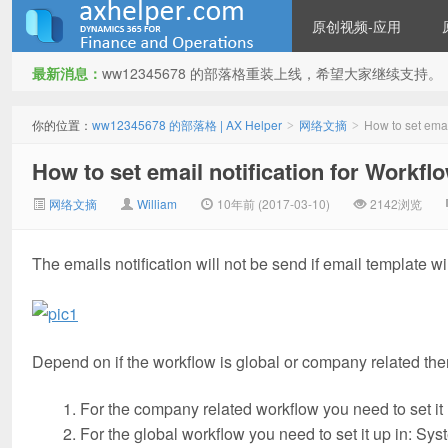
原创视频-应用
最新消息：
ww12345678 的部落格重装上线，希望大家继续支持。
ww12345678 的部落格 | AX
你的位置：
ww12345678 的部落格 | AX Helper
网络文摘
How to set emai
>
>
How to set email notification for Workf
网络文摘
William
10年前 (2017-03-10)
2142浏览
The emails notification will not be send if email template wi
Helper
Depend on if the workflow is global or company related ther
For the company related workflow you need to set it
For the global workflow you need to set it up in: S