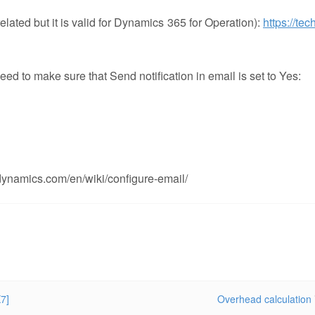
lated but it is valid for Dynamics 365 for Operation):
https://te
ed to make sure that Send notification in email is set to Yes:
.dynamics.com/en/wiki/configure-email/
7]
Overhead calculation