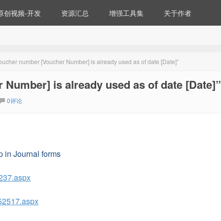
原创视频-开发
资源汇总
增强工具集
关于作者
oucher number [Voucher Number] is already used as of date [Date]”
Number] is already used as of date [Date]”
0评论
p in Journal forms
6237.aspx
552517.aspx