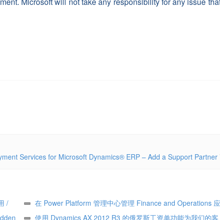
nt. Microsoft will not take any responsibility for any issue that
yment Services for Microsoft Dynamics® ERP – Add a Support Partner
用 /
在 Power Platform 管理中心管理 Finance and Operations 应
den
Manage Finance and Operations apps in the Power Platform a
使用 Dynamics AX 2012 R3 的俄罗斯工资单功能为我们的客