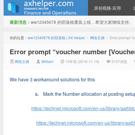
原创视频-应用
最新消息：
ww12345678 的部落格重装上线，希望大家继续支持。
ww12345678 的部落格 | AX
你的位置：
ww12345678 的部落格 | AX Helper
网络文摘
Error prompt “v
>
>
Error prompt “voucher number [Voucher 
网络文摘
William
10年前 (2016-11-16)
5107浏览
We have 3 workaround solutions for this
Helper
a.
Mark the Number allocation at posting setu
https://technet.microsoft.com/en-us/library/aa55
https://technet.microsoft.com/en-us/library/aa