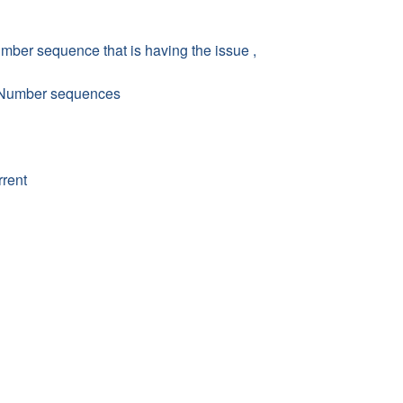
sequence that is having the issue ,
/Number sequences
rrent