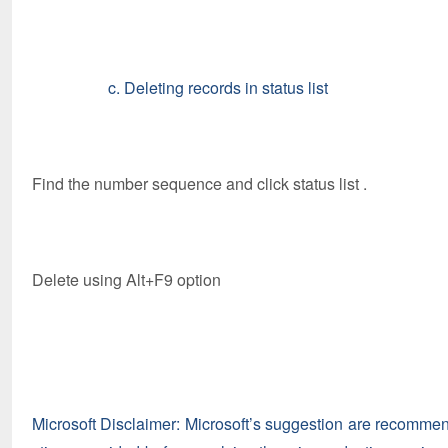
c. Deleting records in status list
Find the number sequence and click status list .
Delete using Alt+F9 option
Microsoft Disclaimer: Microsoft’s suggestion are recommen