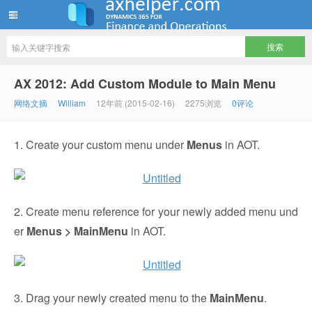
ww12345678 的部落格 | AX Helper
AX 2012: Add Custom Module to Main Menu
网络文摘
William
12年前 (2015-02-16)
2275浏览
0评论
1. Create your custom menu under
Menus
in AOT.
2. Create menu reference for your newly added menu und
er
Menus > MainMenu
in AOT.
3. Drag your newly created menu to the
MainMenu
.