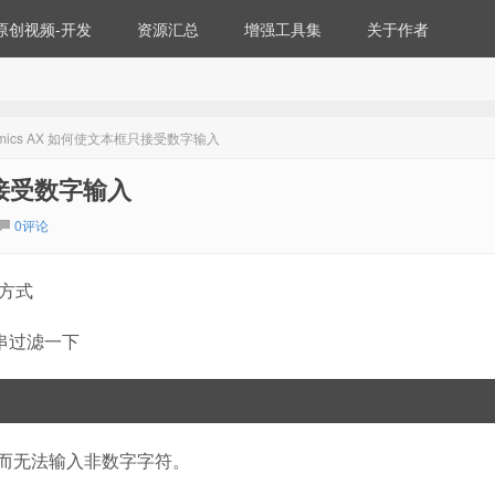
原创视频-开发
资源汇总
增强工具集
关于作者
Dynamics AX 如何使文本框只接受数字输入
框只接受数字输入
0评论
方式
符串过滤一下
而无法输入非数字字符。