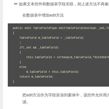
如果文本控件和数据表字段关联，则上述方法不再奏
在数据表中增加edit方法
public edit TableFieldType editTableField(boolean _set,Ta
{

    TableField m_tableField = _tableField;

    ;

    if(_set && _tableField)

    {

        this.tableField = strkeep(m_tableField,"0123456789");

    }

    else

        m_tableField = this.tableField;

    return m_tableField;

}
把edit方法作为字段添加到窗体中，该控件允许
滤。