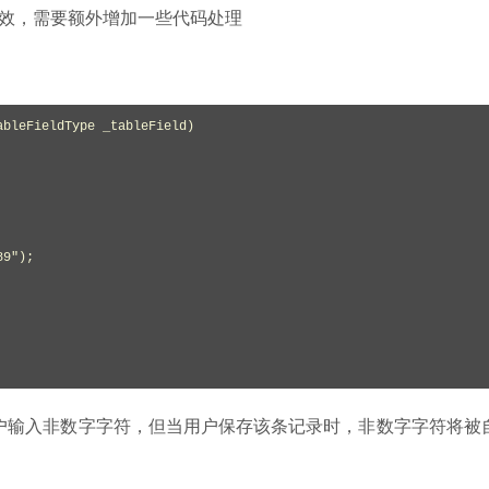
效，需要额外增加一些代码处理
bleFieldType _tableField)

用户输入非数字字符，但当用户保存该条记录时，非数字字符将被