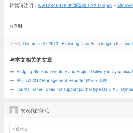
转载请注明：
ww12345678 的部落格 | AX Helper
»
Micr
分享到
上一篇
Dynamics Ax 2012 : Exploring Data Base logging for Inser
与本文相关的文章
Bridging Stocked Inventory and Project Delivery in Dynamics 
Project Operations Integrated ERP Deployment – A True Game
关于 AX2012 Management Reporter 的安全管理
Changer!
Journal name . does not support journal type Daily X++ Dyna
2012 r3
发表我的评论