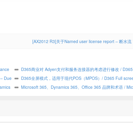
[AX2012 R3]关于Named user license report – 断水流
ance
D365商业对 Adyen支付和服务连接器的考虑进行修改 / D365
y – Due
Commerce making changes to Adyen payment and service con
D365全屏模式，适用于现代POS（MPOS）/ D365 Full scree
——由
amics
considerations
for Modern POS (MPOS)
Microsoft 365、Dynamics 365、Office 365 品牌和术语 / Micr
365 vs Dynamics 365 vs Office 365 terminology and branding (h
explained