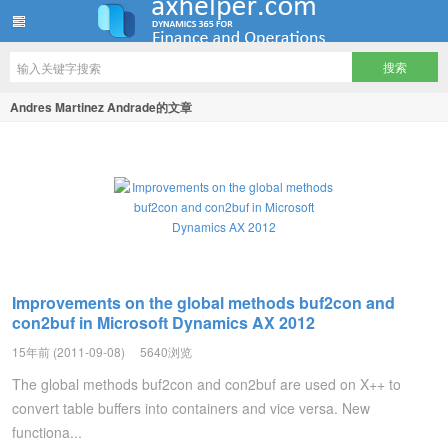
ww12345678 的部落格 | AX Helper
Andres Martinez Andrade的文章
Improvements on the global methods buf2con and
con2buf in Microsoft Dynamics AX 2012
15年前 (2011-09-08)
5640浏览
The global methods buf2con and con2buf are used on X++ to
convert table buffers into containers and vice versa. New
functiona...