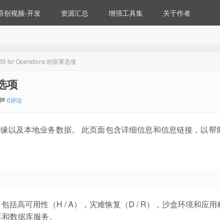
原创视频-开发
资源汇总
增强工具集
关于作者
365 for Operations 的部署选项
署选项
0评论
选项：云，云和边缘以及本地业务数据。 此页面包含详细信息和信息链接，以
提供，包括高可用性（H / A），灾难恢复（D / R），沙盒环境和应用
算和数据库服务。