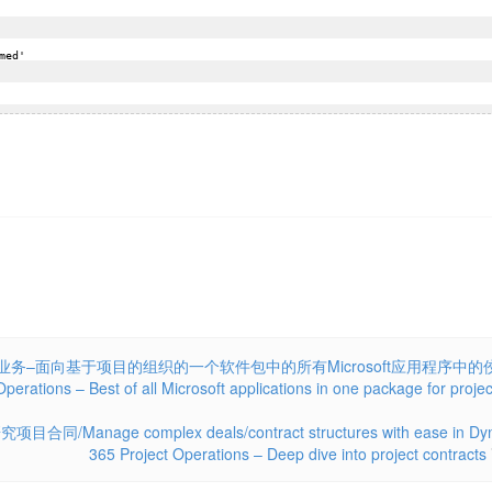
以项目为中心的业务–面向基于项目的组织的一个软件包中的所有Microsoft应用程序中的
erations – Best of all Microsoft applications in one package for projec
e complex deals/contract structures with ease in Dyn
365 Project Operations – Deep dive into project contracts