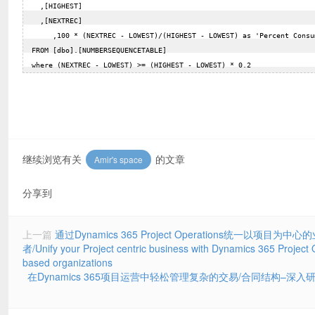
    ,[HIGHEST]  

    ,[NEXTREC]  

       ,100 * (NEXTREC - LOWEST)/(HIGHEST - LOWEST) as 'Percent Consumed'   

  FROM [dbo].[NUMBERSEQUENCETABLE]  

继续浏览有关
的文章
Amir's space
分享到
上一篇
通过Dynamics 365 Project Operations统一
者/Unify your Project centric business with Dynamics 365 Project Op
based organizations
在Dynamics 365项目运营中轻松管理复杂的交易/合同结构–深入研究项目合同/Manag