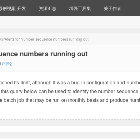
原创视频-开发
资源汇总
增强工具集
关于作者
rts for Number sequence numbers running out
nce numbers running out
0评论
hed its limit, although it was a bug in configuration and numb
ut this query below can be used to identify the number sequence
ome batch job that may be run on monthly basis and produce num