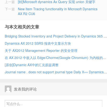
上一篇
[转]Microsoft dynamics Ax Query 实现 union 关键字
下一篇
New Item Tracing functionality in Microsoft Dynamics
AX R2 CU6
与本文相关的文章
Bridging Stocked Inventory and Project Delivery in Dynamics 365 Project Operations Integrated ERP Deployment – A True Game Changer!
Dynamics AX 2012 SSRS 报表中文显示方块
关于 AX2012 Management Reporter 的安全管理
在 AX 2012 中嵌入以 Edge/Chorme(Google Chromium) 为内核的网页浏览器
[原创]Dynamic AX中的汇兑损益调整
Journal name . does not support journal type Daily X++ Dynamics 2012 r3
发表我的评论