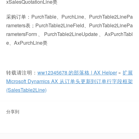
xSalesQuotationLine类
采购订单：PurchTable、PurchLine、PurchTable2LinePa
rameters表；PurchTable2LineField、PurchTable2LinePa
rametersForm、PurchTable2LineUpdate、AxPurchTabl
e、AxPurchLine类
转载请注明：
ww12345678 的部落格 | AX Helper
»
扩展
Microsoft Dynamics AX 从订单头更新到订单行字段框架
(SalesTable2Line)
分享到