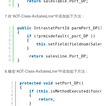
8
return
salesTable.Port_DP;
9
}
7.在“AOT-Class-AxSalesLine”中添加如下方法：
1
public
IntrastatPortId parmPort_DP(I
2
{
3
if
(!prmisdefault(_port_DP ))
4
{
5
this
.setField(fieldnum(SalesL
6
}
7
8
return
salesLine.Port_DP;
9
}
8.修改“AOT-Class-AxSalesLine”中添加如下方法：
1
protected
void
setPort_DP()
2
{
3
if
(
this
.isMethodExecuted(funcna
4
{
5
return
;
6
}