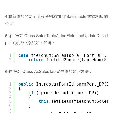
4.将新添加的两个字段分别添加到“SalesTable”窗体相应的
位置
5.在“AOT-Class-SalesTable2LineField-lineUpdateDescri
ption”方法中添加如下代码：
1
case
fieldnum(SalesTable, Port_DP):
2
return
fieldid2pname(tableNum(Sal
6.在“AOT-Class-AxSalesTable”中添加如下方法：
1
public
IntrastatPortId parmPort_DP(I
2
{
3
if
(!prmisdefault(
4
{
5
this
.setField(fieldnum(SalesT
6
}
7