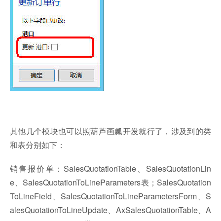
其他几个模块也可以照葫芦画瓢开发就行了，涉及到的类
和表分别如下：
销售报价单：SalesQuotationTable、SalesQuotationLin
e、SalesQuotationToLineParameters表；SalesQuotation
ToLineField、SalesQuotationToLineParametersForm、S
alesQuotationToLineUpdate、AxSalesQuotationTable、A