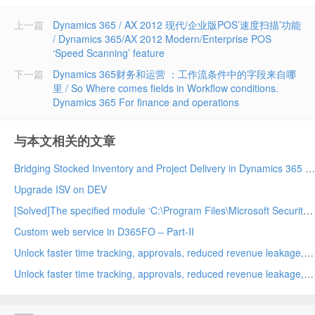
上一篇
Dynamics 365 / AX 2012 现代/企业版POS’速度扫描’功能
/ Dynamics 365/AX 2012 Modern/Enterprise POS
‘Speed Scanning’ feature
下一篇
Dynamics 365财务和运营 ：工作流条件中的字段来自哪
里 / So Where comes fields in Workflow conditions.
Dynamics 365 For finance and operations
与本文相关的文章
Bridging Stocked Inventory and Project Delivery in Dynamics 365 Project Operations Integrated ERP Deployment – A True Game Changer!
Upgrade ISV on DEV
[Solved]The specified module ‘C:\Program Files\Microsoft Security Client\MpProvider’ was not loaded because no valid module file was found in any module directory.
Custom web service in D365FO – Part-II
Unlock faster time tracking, approvals, reduced revenue leakage, and accelerated billing with the new Time and Expense Agent in D365 Project Operations
Unlock faster time tracking, approvals, reduced revenue leakage, and accelerated billing with the new Time and Expense Agent in D365 Project Operations