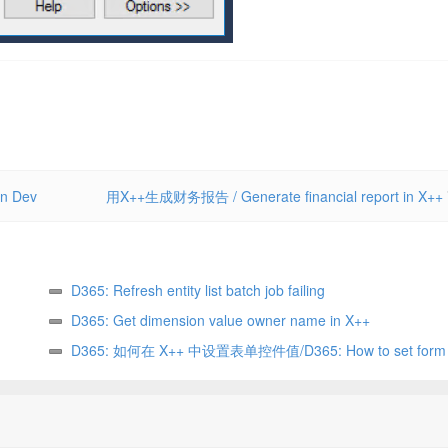
n Dev
用X++生成财务报告 / Generate financial report in X++
D365: Refresh entity list batch job failing
D365: Get dimension value owner name in X++
D365: 如何在 X++ 中设置表单控件值/D365: How to set form c
value in X++