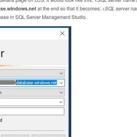
ase.windows.net
at the end so that it becomes:
<SQL server n
tabase in SQL Server Management Studio.