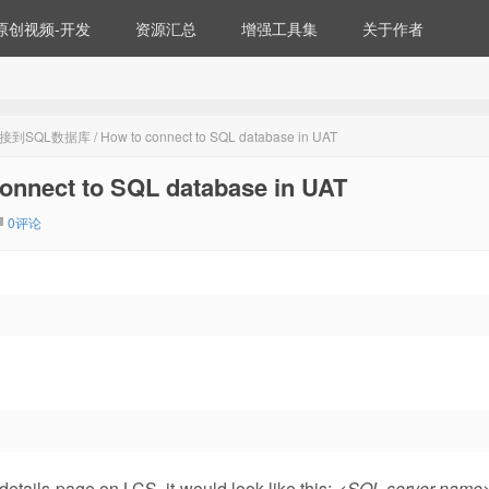
原创视频-开发
资源汇总
增强工具集
关于作者
QL数据库 / How to connect to SQL database in UAT
ct to SQL database in UAT
0评论
tails page on LCS, it would look like this:
<SQL server name>